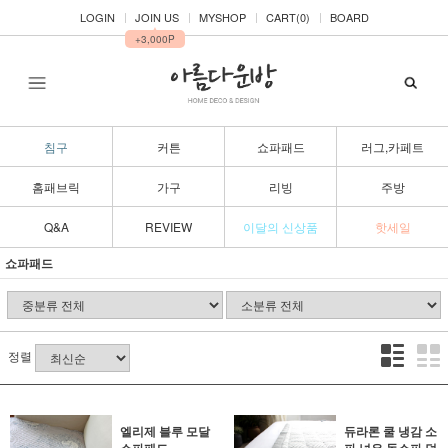
LOGIN
JOIN US
MYSHOP
CART(
0
)
BOARD
▲
+3,000P
침구
커튼
쇼파패드
러그,카페트
홈패브릭
가구
리빙
주방
Q&A
REVIEW
이달의 신상품
핫세일
쇼파패드
정렬
엘리제 블루 모달
듀라론 쿨 냉감 소