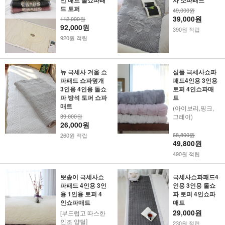
인 매트 돌쇼파패
사 소파패드
드 토퍼
49,000원
39,000원
112,000원
92,000원
390원 적립
920원 적립
뉴 극세사 겨울 쇼
심플 극세사쇼파
파패드 쇼파덮개
패드4인용 3인용
3인용 4인용 돌쇼
토퍼 4인쇼파매
파 방석 토퍼 쇼파
트
매트
(아이보리,핑크,
39,000원
그레이)
26,000원
68,800원
260원 적립
49,800원
490원 적립
뽀송이 극세사쇼
극세사쇼파패드4
파패드 4인용 3인
인용 3인용 돌쇼
용 1인용 토퍼 4
파 토퍼 4인쇼파
인쇼파매트
매트
29,000원
[부드럽고 따스한
인조 양털]
230원 적립