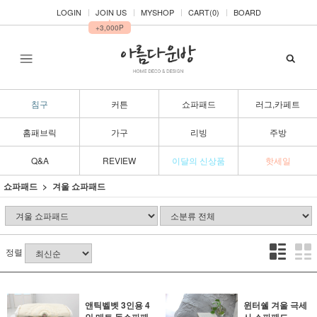
LOGIN
JOIN US
MYSHOP
CART(
0
)
BOARD
▲
+3,000P
침구
커튼
쇼파패드
러그,카페트
홈패브릭
가구
리빙
주방
Q&A
REVIEW
이달의 신상품
핫세일
쇼파패드
겨울 쇼파패드
정렬
앤틱벨벳 3인용 4
윈터쉘 겨울 극세