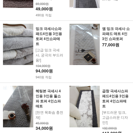
69,000원
49,000원
490원 적립
밍크 극세사쇼파
엠 밍크 극세사 쇼
패드4인용 3인용
파패드 매트 4인
토퍼 4인쇼파매
3인 쇼파토퍼
트
77,000원
[고급 밍크 극세
사, 궁극의 부드러
움!]
104,000원
94,000원
940원 적립
헤링본 극세사 4
곱창 극세사쇼파
인용 3인용 돌쇼
패드4인용 3인용
파 토퍼 4인쇼파
토퍼 4인쇼파매
매트
트
[천연 목화솜 충전
[부드러운 밍크,
재]
고급스러운 디자
인!]
49,000원
34,000원
132,000원
113,000원