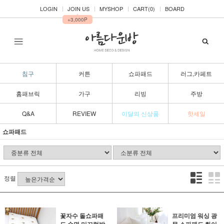
LOGIN
JOIN US
MYSHOP
CART(
0
)
BOARD
▲
+3,000P
침구
커튼
쇼파패드
러그,카페트
홈패브릭
가구
리빙
주방
Q&A
REVIEW
이달의 신상품
핫세일
쇼파패드
정렬
꽃자수 돌쇼파패
프리미엄 워싱 광