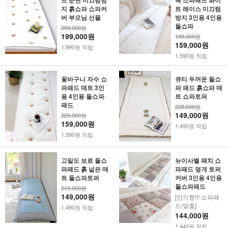
드 순면 미끄럼방
목 소파패드 화이
지 흙쇼파 쇼파커
트 레이스 미끄럼
버 부모님 선물
방지 3인용 4인용
돌쇼파
259,000원
199,000원
199,000원
159,000원
1,990원 적립
1,590원 적립
꽃바구니 자수 쇼
큐티 두꺼운 돌쇼
파패드 매트 3인
파 패드 흙쇼파 매
용 4인용 돌쇼파
트 쇼파토퍼
패드
225,000원
149,000원
229,000원
159,000원
1,490원 적립
1,590원 적립
고밀도 보료 돌쇼
뉴이사벨 패치 쇼
파패드 흙 넓은 매
파패드 덮개 토퍼
트 돌쇼파토퍼
커버 3인용 4인용
돌쇼파패드
219,000원
149,000원
[인기짱!!! 소파패
드/맞춤]
1,490원 적립
144,000원
1,440원 적립