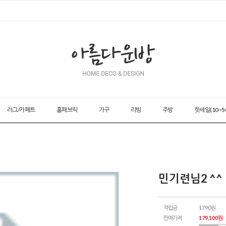
러그/카페트
홈패브릭
가구
리빙
주방
핫세일(10~5
민기련님2 ^^
적립금
1790원
판매가격
179,100
원