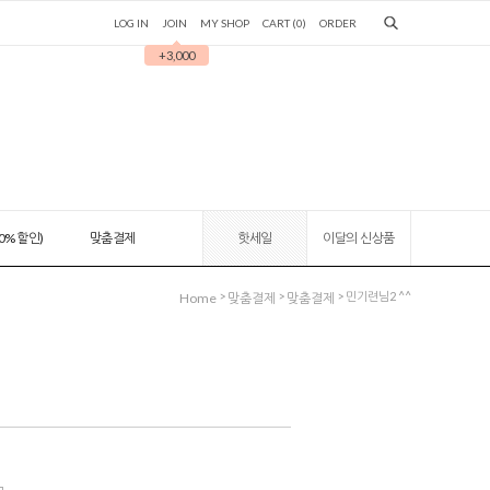
LOG IN
JOIN
MY SHOP
CART (
0
)
ORDER
+3,000
0% 할인)
맞춤결제
핫세일
이달의 신상품
>
>
> 민기련님2 ^^
Home
맞춤결제
맞춤결제