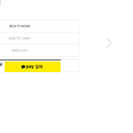
BUY IT NOW
ADD TO CART
WISH LIST